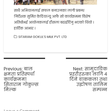
साथै अभियानलाई सफल बनाउनका लागी प्रबन्ध
निर्देशक सुमित केडियाज्यू आफै सो कार्यक्रममा विशेष
अतिथीभई आयोजकलाई हौसला बढाईदिनु भएको थियो ।
हार्दिक आभार ।
SITARAM GOKUL’S MILK PVT. LTD
Post
navigation
Previous
Next
Previous:
बाल
Next:
सामुदायिक
post:
post:
क्षमता प्रतिस्पर्धा
प्रहरीहरुका लागि ४
कार्यक्रममा
दिने वाककला तथा
सिताराम गोकुल्स
उद्घोषण तालिम
मिल्क
सम्पन्न